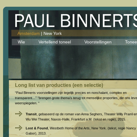
Amsterdam
|
New York
Wie
Vertellend toneel
Voorstellingen
Tonee
Long list van producties (een selectie)
“Paul Binnerts voorstellingen zijn tegelijk precies en nonchalant, complex en
transparent…” “brengen grote thema’s terug tot menselijke proporties, die ons lev
weerspiegelen. ”
Transit
, gebaseerd op de roman van Anna Seghers, Theater Willy Praml e
Wu Wei Theater, Naxos-Halle, Frankfurt a.M. (tekst en regie), 2015.
Lost & Found
, Westbeth Home of the Arts, New York. (tekst, regie Nancy
Gabor), 2013.