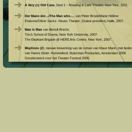
A Very (c) Old Case
, Deel 1 – Reading in Lark Theater, New York, 2011
Der Mann der…/The Man who…
, van Peter Brook/Marie Hélène
Estienne/Oliver Sacks. Neues Theater, (Duitse première) Halle, 2007.
Man is Man
van Bertolt Brecht,
Tisch School of Drama, New York University, 2007.
The Elephant Brigade @ HERE Arts Centre, New York, 2007.
Mephisto (2
), nieuwe bewerking van de roman van Klaus Mann, met liede
van Hanns Eisler. Hummelinck Stuiurman Producties, Amsterdam 2006.
Geselecteerd voor het Theater Festival 2006.
Allein das Meer/Dezelfde Zee 2
, met muziek van Thies Streifinger, Neues
Theater Halle, 2005, geselecteerd voor het Theatertreffen Berlin, 2006.
The Same Sea/ Dezelfde Zee 1
, naar de roman van Amos Oz, op uitnodig
van Toni Morrison, met muziek van Paul Lansky, workshop productie The
Atelier @ Princeton University
Groot en Klein
, van Botho Strauss, Haiyuza Theatre, Tokyo, Festival 400
Jaar Nederland-Japan, 2000
Black Box
, naar de roman van Amos Oz, Southern Comfort/Hummelinck
Stuurman Producties, Amsterdam, 1999. Biennale Bonn, Festival Neue Stü
aus Europa, 2000.
King Lear
, van William Shakespeare, Toneelschool Amsterdam, 1997.