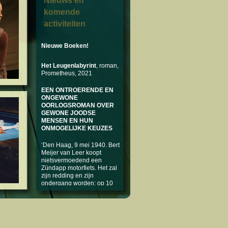
Nieuws en
komende
activiteiten
Nieuwe Boeken!
Het Leugenlabyrint
, roman,
Prometheus, 2021
EEN ONTROERENDE EN
ONGEWONE
OORLOGSROMAN OVER
GEWONE JOODSE
MENSEN EN HUN
ONMOGELIJKE KEUZES
‘Den Haag, 9 mei 1940. Bert
Meijer van Leer koopt
nietsvermoedend een
Zündapp motorfiets. Het zal
zijn redding en zijn
ondergang worden: op 10
mei valt het Duitse leger
Nederland binnen. Emmeke,
Berts zusje, viert juist op die
dag haar verjaardag.
Emmeke en Bert zijn joods,