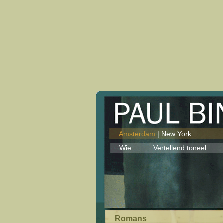
Amsterdam
|
New York
Wie
Vertellend toneel
Romans