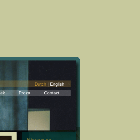
Dutch
|
English
iek
Proza
Contact